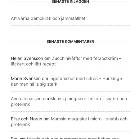
SENASTE INLÄGGEN
Att värna demokrati och jämnställhet
SENASTE KOMMENTARER
Helen Svensson
om
Zucchinivåfflor med fetaostkräm –
läckert och lätt recept
Marie Svensén
om
Ingefärsshot med citron – Hur länge
kan man hålla sig stark
Anna Jonasson
om
Mumsig mugcake i micro – snabb och
proteinrik
Elise och Norun
om
Mumsig mugcake i micro – snabb och
proteinrik
Frei
om
Mustig och god morotssoppa med kokos och