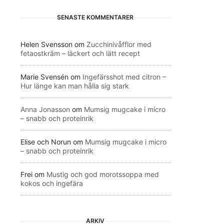
SENASTE KOMMENTARER
Helen Svensson
om
Zucchinivåfflor med
fetaostkräm – läckert och lätt recept
Marie Svensén
om
Ingefärsshot med citron –
Hur länge kan man hålla sig stark
Anna Jonasson
om
Mumsig mugcake i micro
– snabb och proteinrik
Elise och Norun
om
Mumsig mugcake i micro
– snabb och proteinrik
Frei
om
Mustig och god morotssoppa med
kokos och ingefära
ARKIV