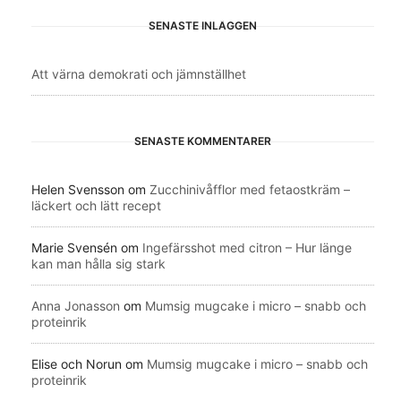
SENASTE INLÄGGEN
Att värna demokrati och jämnställhet
SENASTE KOMMENTARER
Helen Svensson
om
Zucchinivåfflor med fetaostkräm –
läckert och lätt recept
Marie Svensén
om
Ingefärsshot med citron – Hur länge
kan man hålla sig stark
Anna Jonasson
om
Mumsig mugcake i micro – snabb och
proteinrik
Elise och Norun
om
Mumsig mugcake i micro – snabb och
proteinrik