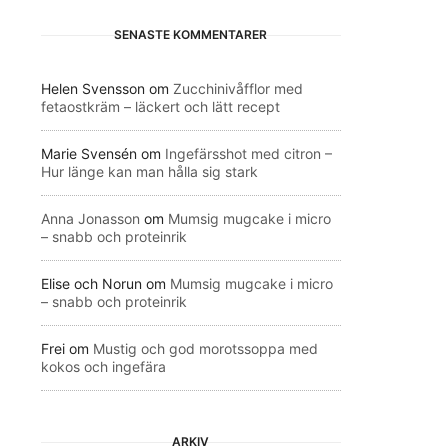
SENASTE KOMMENTARER
Helen Svensson
om
Zucchinivåfflor med
fetaostkräm – läckert och lätt recept
Marie Svensén
om
Ingefärsshot med citron –
Hur länge kan man hålla sig stark
Anna Jonasson
om
Mumsig mugcake i micro
– snabb och proteinrik
Elise och Norun
om
Mumsig mugcake i micro
– snabb och proteinrik
Frei
om
Mustig och god morotssoppa med
kokos och ingefära
ARKIV