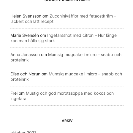
Helen Svensson
om
Zucchinivåfflor med fetaostkräm –
läckert och lätt recept
Marie Svensén
om
Ingefärsshot med citron – Hur länge
kan man hålla sig stark
Anna Jonasson
om
Mumsig mugcake i micro – snabb och
proteinrik
Elise och Norun
om
Mumsig mugcake i micro – snabb och
proteinrik
Frei
om
Mustig och god morotssoppa med kokos och
ingefära
ARKIV
oktober 2021