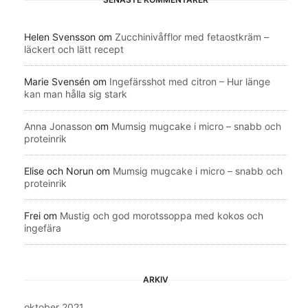
Helen Svensson
om
Zucchinivåfflor med fetaostkräm –
läckert och lätt recept
Marie Svensén
om
Ingefärsshot med citron – Hur länge
kan man hålla sig stark
Anna Jonasson
om
Mumsig mugcake i micro – snabb och
proteinrik
Elise och Norun
om
Mumsig mugcake i micro – snabb och
proteinrik
Frei
om
Mustig och god morotssoppa med kokos och
ingefära
ARKIV
oktober 2021