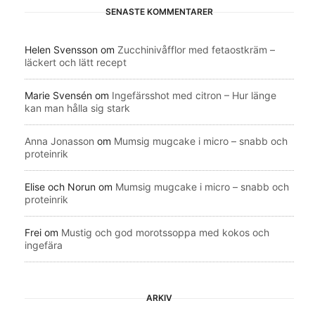
SENASTE KOMMENTARER
Helen Svensson
om
Zucchinivåfflor med fetaostkräm –
läckert och lätt recept
Marie Svensén
om
Ingefärsshot med citron – Hur länge
kan man hålla sig stark
Anna Jonasson
om
Mumsig mugcake i micro – snabb och
proteinrik
Elise och Norun
om
Mumsig mugcake i micro – snabb och
proteinrik
Frei
om
Mustig och god morotssoppa med kokos och
ingefära
ARKIV