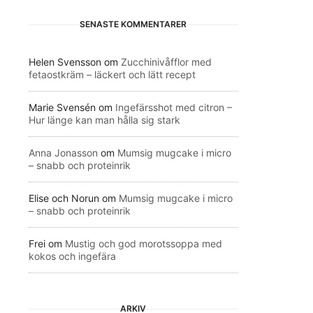
SENASTE KOMMENTARER
Helen Svensson
om
Zucchinivåfflor med
fetaostkräm – läckert och lätt recept
Marie Svensén
om
Ingefärsshot med citron –
Hur länge kan man hålla sig stark
Anna Jonasson
om
Mumsig mugcake i micro
– snabb och proteinrik
Elise och Norun
om
Mumsig mugcake i micro
– snabb och proteinrik
Frei
om
Mustig och god morotssoppa med
kokos och ingefära
ARKIV