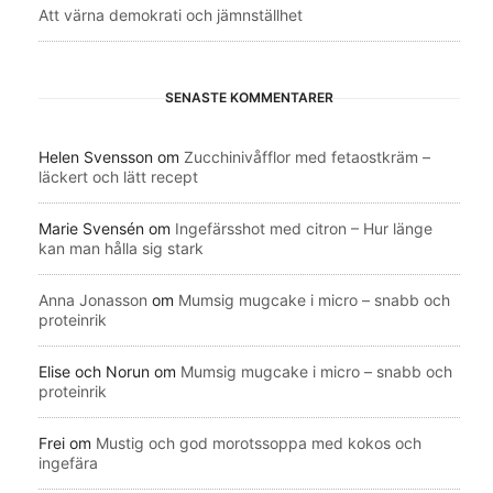
Att värna demokrati och jämnställhet
SENASTE KOMMENTARER
Helen Svensson
om
Zucchinivåfflor med fetaostkräm –
läckert och lätt recept
Marie Svensén
om
Ingefärsshot med citron – Hur länge
kan man hålla sig stark
Anna Jonasson
om
Mumsig mugcake i micro – snabb och
proteinrik
Elise och Norun
om
Mumsig mugcake i micro – snabb och
proteinrik
Frei
om
Mustig och god morotssoppa med kokos och
ingefära