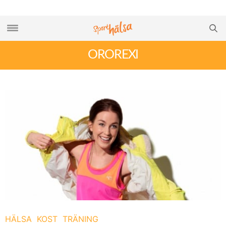
OROREXI
HÄLSA
KOST
TRÄNING