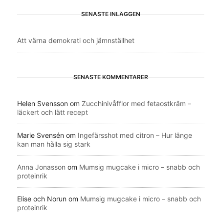
SENASTE INLÄGGEN
Att värna demokrati och jämnställhet
SENASTE KOMMENTARER
Helen Svensson
om
Zucchinivåfflor med fetaostkräm –
läckert och lätt recept
Marie Svensén
om
Ingefärsshot med citron – Hur länge
kan man hålla sig stark
Anna Jonasson
om
Mumsig mugcake i micro – snabb och
proteinrik
Elise och Norun
om
Mumsig mugcake i micro – snabb och
proteinrik