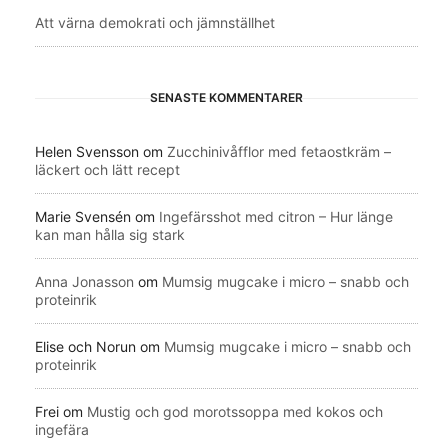
Att värna demokrati och jämnställhet
SENASTE KOMMENTARER
Helen Svensson
om
Zucchinivåfflor med fetaostkräm –
läckert och lätt recept
Marie Svensén
om
Ingefärsshot med citron – Hur länge
kan man hålla sig stark
Anna Jonasson
om
Mumsig mugcake i micro – snabb och
proteinrik
Elise och Norun
om
Mumsig mugcake i micro – snabb och
proteinrik
Frei
om
Mustig och god morotssoppa med kokos och
ingefära