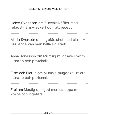
SENASTE KOMMENTARER
Helen Svensson
om
Zucchinivåfflor med
fetaostkräm – läckert och lätt recept
Marie Svensén
om
Ingefärsshot med citron –
Hur länge kan man hålla sig stark
Anna Jonasson
om
Mumsig mugcake i micro
– snabb och proteinrik
Elise och Norun
om
Mumsig mugcake i micro
– snabb och proteinrik
Frei
om
Mustig och god morotssoppa med
kokos och ingefära
ARKIV