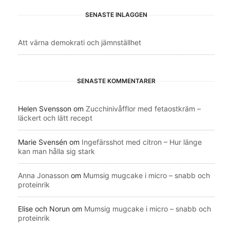
SENASTE INLÄGGEN
Att värna demokrati och jämnställhet
SENASTE KOMMENTARER
Helen Svensson
om
Zucchinivåfflor med fetaostkräm –
läckert och lätt recept
Marie Svensén
om
Ingefärsshot med citron – Hur länge
kan man hålla sig stark
Anna Jonasson
om
Mumsig mugcake i micro – snabb och
proteinrik
Elise och Norun
om
Mumsig mugcake i micro – snabb och
proteinrik