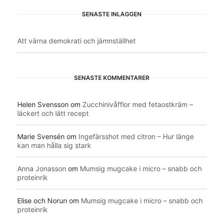
SENASTE INLÄGGEN
Att värna demokrati och jämnställhet
SENASTE KOMMENTARER
Helen Svensson
om
Zucchinivåfflor med fetaostkräm –
läckert och lätt recept
Marie Svensén
om
Ingefärsshot med citron – Hur länge
kan man hålla sig stark
Anna Jonasson
om
Mumsig mugcake i micro – snabb och
proteinrik
Elise och Norun
om
Mumsig mugcake i micro – snabb och
proteinrik