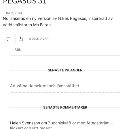
PEGASUS 31
JUNI 2, 2014
Nu lanseras en ny version av Nikes Pegasus, inspirerad av
världsmästaren Mo Farah.
0 DELNINGAR
SENASTE INLÄGGEN
Att värna demokrati och jämnställhet
SENASTE KOMMENTARER
Helen Svensson
om
Zucchinivåfflor med fetaostkräm –
läckert och lätt recept