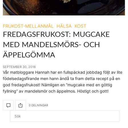
FRUKOST-MELLANMÅL
HÄLSA
KOST
FREDAGSFRUKOST: MUGCAKE
MED MANDELSMÖRS- OCH
ÄPPELGÖMMA
SEPTEMBER 30, 2016
Vår matbloggare Hannah har en fullspäckad jobbdag följt av lite
födelsedagsfirande men hann ändå ta fram detta recept på en
god fredagsfrukost! Nämligen en ”mugcake med en göttig
fyllning” av mandelsmör och äppelmos. Höstigt och gott!
0 DELNINGAR