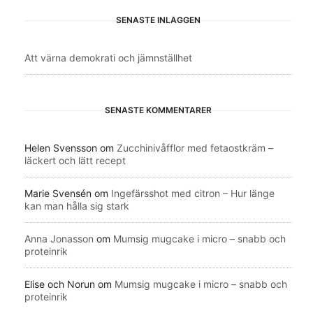
SENASTE INLÄGGEN
Att värna demokrati och jämnställhet
SENASTE KOMMENTARER
Helen Svensson
om
Zucchinivåfflor med fetaostkräm –
läckert och lätt recept
Marie Svensén
om
Ingefärsshot med citron – Hur länge
kan man hålla sig stark
Anna Jonasson
om
Mumsig mugcake i micro – snabb och
proteinrik
Elise och Norun
om
Mumsig mugcake i micro – snabb och
proteinrik