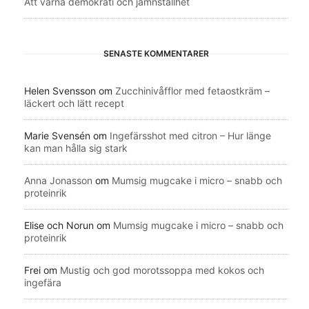
Att värna demokrati och jämnställhet
SENASTE KOMMENTARER
Helen Svensson
om
Zucchinivåfflor med fetaostkräm –
läckert och lätt recept
Marie Svensén
om
Ingefärsshot med citron – Hur länge
kan man hålla sig stark
Anna Jonasson
om
Mumsig mugcake i micro – snabb och
proteinrik
Elise och Norun
om
Mumsig mugcake i micro – snabb och
proteinrik
Frei
om
Mustig och god morotssoppa med kokos och
ingefära