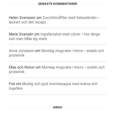
SENASTE KOMMENTARER
Helen Svensson
om
Zucchinivåfflor med fetaostkräm –
läckert och lätt recept
Marie Svensén
om
Ingefärsshot med citron – Hur länge
kan man hålla sig stark
Anna Jonasson
om
Mumsig mugcake i micro – snabb och
proteinrik
Elise och Norun
om
Mumsig mugcake i micro – snabb och
proteinrik
Frei
om
Mustig och god morotssoppa med kokos och
ingefära
ARKIV