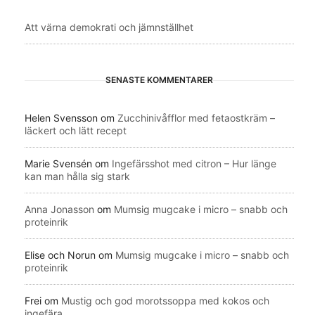
Att värna demokrati och jämnställhet
SENASTE KOMMENTARER
Helen Svensson
om
Zucchinivåfflor med fetaostkräm –
läckert och lätt recept
Marie Svensén
om
Ingefärsshot med citron – Hur länge
kan man hålla sig stark
Anna Jonasson
om
Mumsig mugcake i micro – snabb och
proteinrik
Elise och Norun
om
Mumsig mugcake i micro – snabb och
proteinrik
Frei
om
Mustig och god morotssoppa med kokos och
ingefära