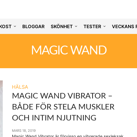
KOST
BLOGGAR
SKÖNHET
TESTER
VECKANS 
MAGIC WAND
HÄLSA
MAGIC WAND VIBRATOR –
BÅDE FÖR STELA MUSKLER
OCH INTIM NJUTNING
MARS 18, 2019
Magic Wand Vibrator är förvisso en vibrerade sexleksak,