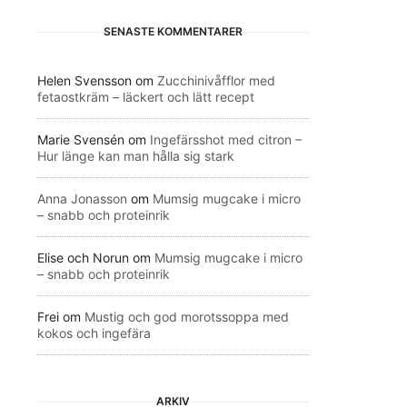
SENASTE KOMMENTARER
Helen Svensson
om
Zucchinivåfflor med
fetaostkräm – läckert och lätt recept
Marie Svensén
om
Ingefärsshot med citron –
Hur länge kan man hålla sig stark
Anna Jonasson
om
Mumsig mugcake i micro
– snabb och proteinrik
Elise och Norun
om
Mumsig mugcake i micro
– snabb och proteinrik
Frei
om
Mustig och god morotssoppa med
kokos och ingefära
ARKIV