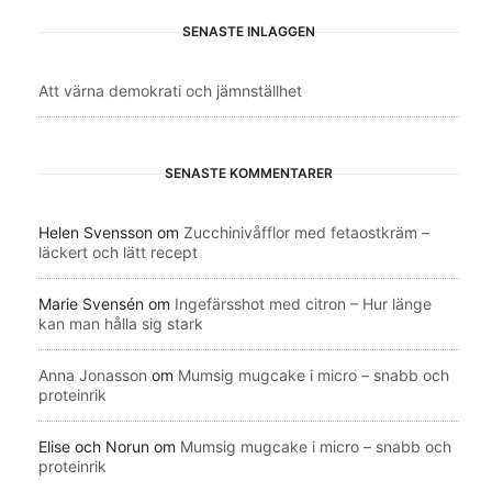
SENASTE INLÄGGEN
Att värna demokrati och jämnställhet
SENASTE KOMMENTARER
Helen Svensson
om
Zucchinivåfflor med fetaostkräm –
läckert och lätt recept
Marie Svensén
om
Ingefärsshot med citron – Hur länge
kan man hålla sig stark
Anna Jonasson
om
Mumsig mugcake i micro – snabb och
proteinrik
Elise och Norun
om
Mumsig mugcake i micro – snabb och
proteinrik