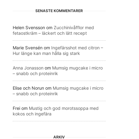
SENASTE KOMMENTARER
Helen Svensson
om
Zucchinivåfflor med
fetaostkräm – läckert och lätt recept
Marie Svensén
om
Ingefärsshot med citron –
Hur länge kan man hålla sig stark
Anna Jonasson
om
Mumsig mugcake i micro
– snabb och proteinrik
Elise och Norun
om
Mumsig mugcake i micro
– snabb och proteinrik
Frei
om
Mustig och god morotssoppa med
kokos och ingefära
ARKIV