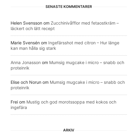
SENASTE KOMMENTARER
Helen Svensson
om
Zucchinivåfflor med fetaostkräm –
läckert och lätt recept
Marie Svensén
om
Ingefärsshot med citron – Hur länge
kan man hålla sig stark
Anna Jonasson
om
Mumsig mugcake i micro – snabb och
proteinrik
Elise och Norun
om
Mumsig mugcake i micro – snabb och
proteinrik
Frei
om
Mustig och god morotssoppa med kokos och
ingefära
ARKIV