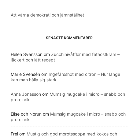
Att värna demokrati och jämnställhet
SENASTE KOMMENTARER
Helen Svensson
om
Zucchinivåfflor med fetaostkräm –
läckert och lätt recept
Marie Svensén
om
Ingefärsshot med citron – Hur länge
kan man hålla sig stark
Anna Jonasson
om
Mumsig mugcake i micro – snabb och
proteinrik
Elise och Norun
om
Mumsig mugcake i micro – snabb och
proteinrik
Frei
om
Mustig och god morotssoppa med kokos och