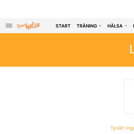
START
TRÄNING
HÄLSA
Tyvärr inge