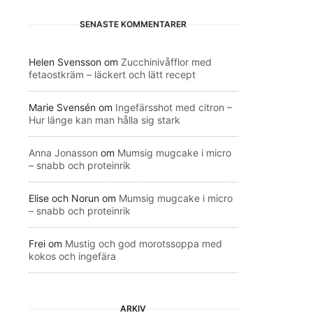
SENASTE KOMMENTARER
Helen Svensson
om
Zucchinivåfflor med
fetaostkräm – läckert och lätt recept
Marie Svensén
om
Ingefärsshot med citron –
Hur länge kan man hålla sig stark
Anna Jonasson
om
Mumsig mugcake i micro
– snabb och proteinrik
Elise och Norun
om
Mumsig mugcake i micro
– snabb och proteinrik
Frei
om
Mustig och god morotssoppa med
kokos och ingefära
ARKIV