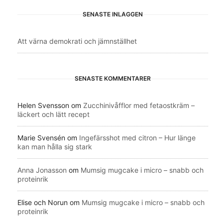
SENASTE INLÄGGEN
Att värna demokrati och jämnställhet
SENASTE KOMMENTARER
Helen Svensson
om
Zucchinivåfflor med fetaostkräm –
läckert och lätt recept
Marie Svensén
om
Ingefärsshot med citron – Hur länge
kan man hålla sig stark
Anna Jonasson
om
Mumsig mugcake i micro – snabb och
proteinrik
Elise och Norun
om
Mumsig mugcake i micro – snabb och
proteinrik