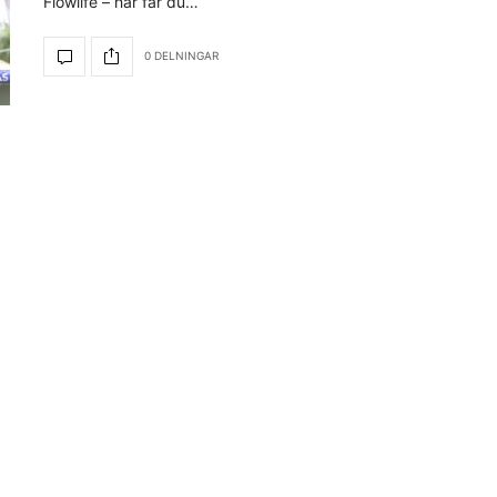
Flowlife – här får du…
0 DELNINGAR