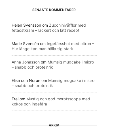
SENASTE KOMMENTARER
Helen Svensson
om
Zucchinivåfflor med
fetaostkräm – läckert och lätt recept
Marie Svensén
om
Ingefärsshot med citron –
Hur länge kan man hålla sig stark
Anna Jonasson
om
Mumsig mugcake i micro
– snabb och proteinrik
Elise och Norun
om
Mumsig mugcake i micro
– snabb och proteinrik
Frei
om
Mustig och god morotssoppa med
kokos och ingefära
ARKIV