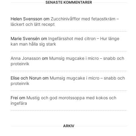
SENASTE KOMMENTARER
Helen Svensson
om
Zucchinivåfflor med fetaostkräm –
läckert och lätt recept
Marie Svensén
om
Ingefärsshot med citron – Hur länge
kan man hålla sig stark
Anna Jonasson
om
Mumsig mugcake i micro – snabb och
proteinrik
Elise och Norun
om
Mumsig mugcake i micro – snabb och
proteinrik
Frei
om
Mustig och god morotssoppa med kokos och
ingefära
ARKIV