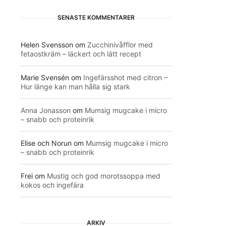
SENASTE KOMMENTARER
Helen Svensson
om
Zucchinivåfflor med
fetaostkräm – läckert och lätt recept
Marie Svensén
om
Ingefärsshot med citron –
Hur länge kan man hålla sig stark
Anna Jonasson
om
Mumsig mugcake i micro
– snabb och proteinrik
Elise och Norun
om
Mumsig mugcake i micro
– snabb och proteinrik
Frei
om
Mustig och god morotssoppa med
kokos och ingefära
ARKIV