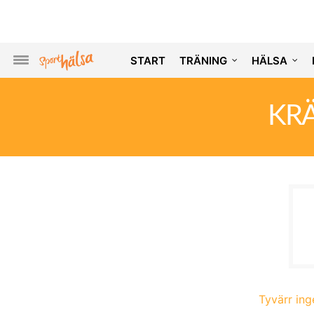
START
TRÄNING
HÄLSA
KR
Tyvärr inge