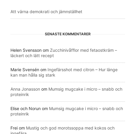
Att värna demokrati och jämnställhet
SENASTE KOMMENTARER
Helen Svensson
om
Zucchinivåfflor med fetaostkräm –
läckert och lätt recept
Marie Svensén
om
Ingefärsshot med citron – Hur länge
kan man hålla sig stark
Anna Jonasson
om
Mumsig mugcake i micro – snabb och
proteinrik
Elise och Norun
om
Mumsig mugcake i micro – snabb och
proteinrik
Frei
om
Mustig och god morotssoppa med kokos och
ingefära