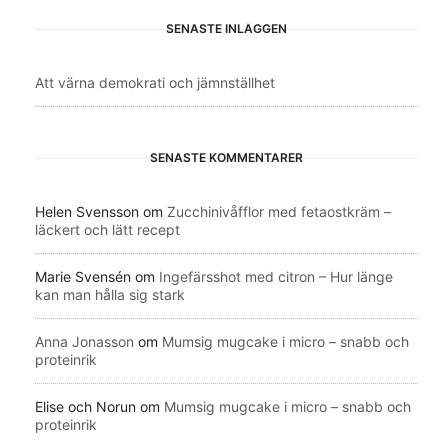
SENASTE INLÄGGEN
Att värna demokrati och jämnställhet
SENASTE KOMMENTARER
Helen Svensson
om
Zucchinivåfflor med fetaostkräm –
läckert och lätt recept
Marie Svensén
om
Ingefärsshot med citron – Hur länge
kan man hålla sig stark
Anna Jonasson
om
Mumsig mugcake i micro – snabb och
proteinrik
Elise och Norun
om
Mumsig mugcake i micro – snabb och
proteinrik