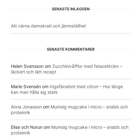
SENASTE INLÄGGEN
Att värna demokrati och jämnställhet
SENASTE KOMMENTARER
Helen Svensson
om
Zucchinivåfflor med fetaostkräm –
läckert och lätt recept
Marie Svensén
om
Ingefärsshot med citron – Hur länge
kan man hålla sig stark
Anna Jonasson
om
Mumsig mugcake i micro – snabb och
proteinrik
Elise och Norun
om
Mumsig mugcake i micro – snabb och
proteinrik