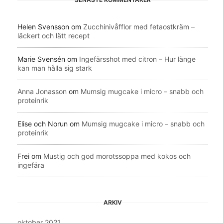
Helen Svensson
om
Zucchinivåfflor med fetaostkräm –
läckert och lätt recept
Marie Svensén
om
Ingefärsshot med citron – Hur länge
kan man hålla sig stark
Anna Jonasson
om
Mumsig mugcake i micro – snabb och
proteinrik
Elise och Norun
om
Mumsig mugcake i micro – snabb och
proteinrik
Frei
om
Mustig och god morotssoppa med kokos och
ingefära
ARKIV
oktober 2021