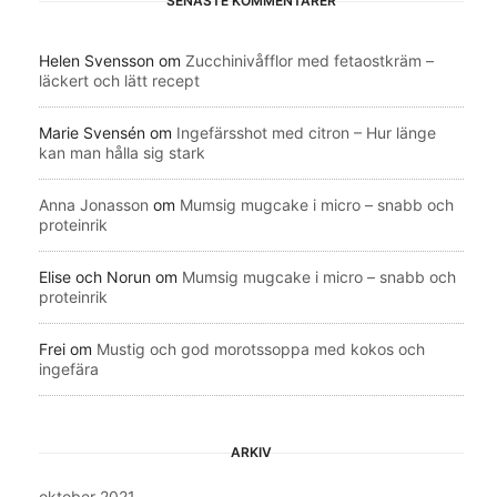
SENASTE KOMMENTARER
Helen Svensson
om
Zucchinivåfflor med fetaostkräm –
läckert och lätt recept
Marie Svensén
om
Ingefärsshot med citron – Hur länge
kan man hålla sig stark
Anna Jonasson
om
Mumsig mugcake i micro – snabb och
proteinrik
Elise och Norun
om
Mumsig mugcake i micro – snabb och
proteinrik
Frei
om
Mustig och god morotssoppa med kokos och
ingefära
ARKIV
oktober 2021