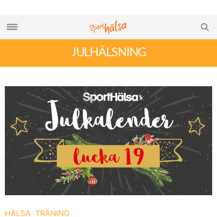
JULHÄLSNING
HÄLSA
TRÄNING