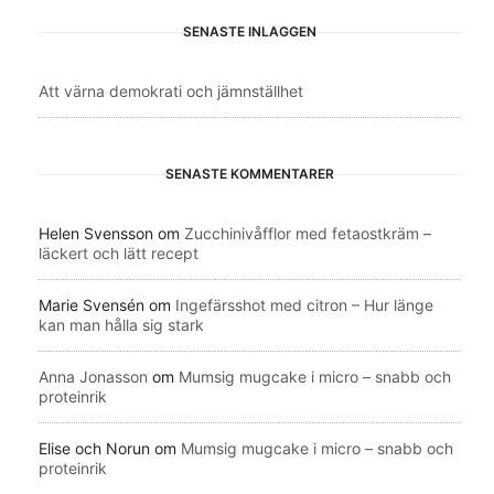
SENASTE INLÄGGEN
Att värna demokrati och jämnställhet
SENASTE KOMMENTARER
Helen Svensson
om
Zucchinivåfflor med fetaostkräm –
läckert och lätt recept
Marie Svensén
om
Ingefärsshot med citron – Hur länge
kan man hålla sig stark
Anna Jonasson
om
Mumsig mugcake i micro – snabb och
proteinrik
Elise och Norun
om
Mumsig mugcake i micro – snabb och
proteinrik