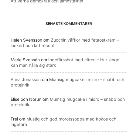
Att värna demokrati och jämnställhet
SENASTE KOMMENTARER
Helen Svensson
om
Zucchinivåfflor med fetaostkräm –
läckert och lätt recept
Marie Svensén
om
Ingefärsshot med citron – Hur länge
kan man hålla sig stark
Anna Jonasson
om
Mumsig mugcake i micro – snabb och
proteinrik
Elise och Norun
om
Mumsig mugcake i micro – snabb och
proteinrik
Frei
om
Mustig och god morotssoppa med kokos och
ingefära