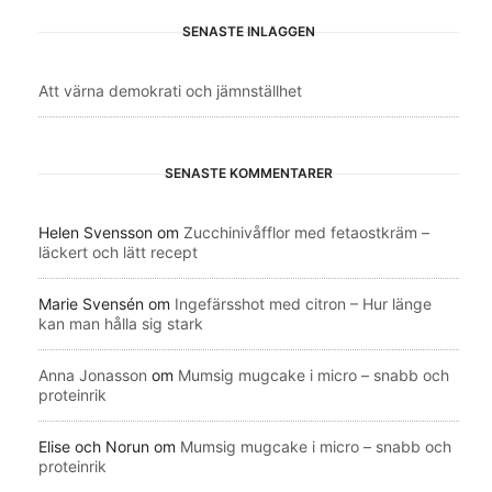
SENASTE INLÄGGEN
Att värna demokrati och jämnställhet
SENASTE KOMMENTARER
Helen Svensson
om
Zucchinivåfflor med fetaostkräm –
läckert och lätt recept
Marie Svensén
om
Ingefärsshot med citron – Hur länge
kan man hålla sig stark
Anna Jonasson
om
Mumsig mugcake i micro – snabb och
proteinrik
Elise och Norun
om
Mumsig mugcake i micro – snabb och
proteinrik