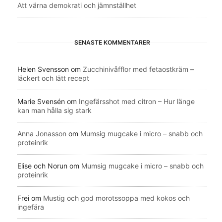
Att värna demokrati och jämnställhet
SENASTE KOMMENTARER
Helen Svensson
om
Zucchinivåfflor med fetaostkräm –
läckert och lätt recept
Marie Svensén
om
Ingefärsshot med citron – Hur länge
kan man hålla sig stark
Anna Jonasson
om
Mumsig mugcake i micro – snabb och
proteinrik
Elise och Norun
om
Mumsig mugcake i micro – snabb och
proteinrik
Frei
om
Mustig och god morotssoppa med kokos och
ingefära