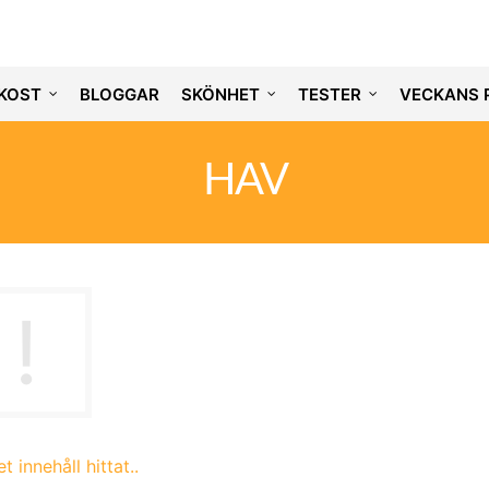
KOST
BLOGGAR
SKÖNHET
TESTER
VECKANS 
HAV
t innehåll hittat..