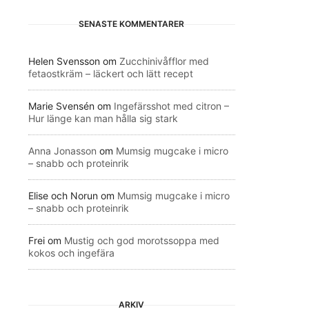
SENASTE KOMMENTARER
Helen Svensson
om
Zucchinivåfflor med
fetaostkräm – läckert och lätt recept
Marie Svensén
om
Ingefärsshot med citron –
Hur länge kan man hålla sig stark
Anna Jonasson
om
Mumsig mugcake i micro
– snabb och proteinrik
Elise och Norun
om
Mumsig mugcake i micro
– snabb och proteinrik
Frei
om
Mustig och god morotssoppa med
kokos och ingefära
ARKIV