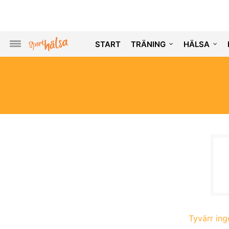
START
TRÄNING
HÄLSA
Tyvärr inge