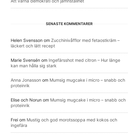
Att värna demokrati och jämnställhet
SENASTE KOMMENTARER
Helen Svensson
om
Zucchinivåfflor med fetaostkräm –
läckert och lätt recept
Marie Svensén
om
Ingefärsshot med citron – Hur länge
kan man hålla sig stark
Anna Jonasson
om
Mumsig mugcake i micro – snabb och
proteinrik
Elise och Norun
om
Mumsig mugcake i micro – snabb och
proteinrik
Frei
om
Mustig och god morotssoppa med kokos och
ingefära