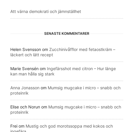
Att värna demokrati och jämnställhet
SENASTE KOMMENTARER
Helen Svensson
om
Zucchinivåfflor med fetaostkräm –
läckert och lätt recept
Marie Svensén
om
Ingefärsshot med citron – Hur länge
kan man hålla sig stark
Anna Jonasson
om
Mumsig mugcake i micro – snabb och
proteinrik
Elise och Norun
om
Mumsig mugcake i micro – snabb och
proteinrik
Frei
om
Mustig och god morotssoppa med kokos och
ingefära