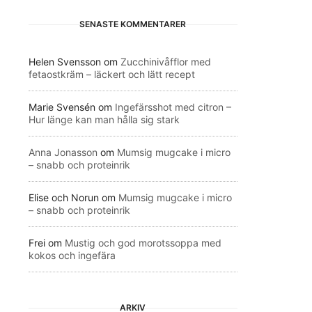
SENASTE KOMMENTARER
Helen Svensson
om
Zucchinivåfflor med
fetaostkräm – läckert och lätt recept
Marie Svensén
om
Ingefärsshot med citron –
Hur länge kan man hålla sig stark
Anna Jonasson
om
Mumsig mugcake i micro
– snabb och proteinrik
Elise och Norun
om
Mumsig mugcake i micro
– snabb och proteinrik
Frei
om
Mustig och god morotssoppa med
kokos och ingefära
ARKIV