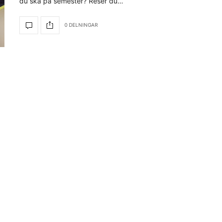
du ska på semester? Reser du…
0 DELNINGAR