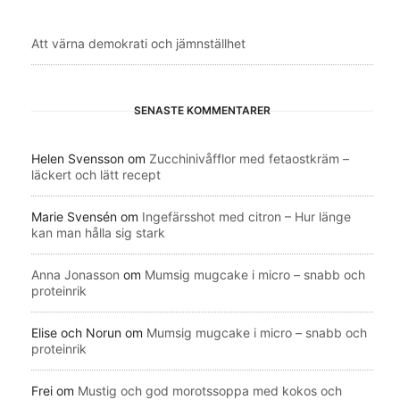
Att värna demokrati och jämnställhet
SENASTE KOMMENTARER
Helen Svensson
om
Zucchinivåfflor med fetaostkräm –
läckert och lätt recept
Marie Svensén
om
Ingefärsshot med citron – Hur länge
kan man hålla sig stark
Anna Jonasson
om
Mumsig mugcake i micro – snabb och
proteinrik
Elise och Norun
om
Mumsig mugcake i micro – snabb och
proteinrik
Frei
om
Mustig och god morotssoppa med kokos och