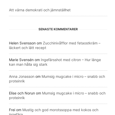
Att värna demokrati och jämnställhet
SENASTE KOMMENTARER
Helen Svensson
om
Zucchinivåfflor med fetaostkräm –
läckert och lätt recept
Marie Svensén
om
Ingefärsshot med citron – Hur länge
kan man hålla sig stark
Anna Jonasson
om
Mumsig mugcake i micro – snabb och
proteinrik
Elise och Norun
om
Mumsig mugcake i micro – snabb och
proteinrik
Frei
om
Mustig och god morotssoppa med kokos och
ingefära