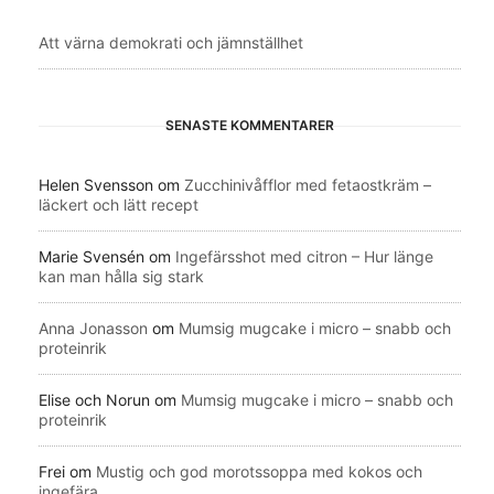
Att värna demokrati och jämnställhet
SENASTE KOMMENTARER
Helen Svensson
om
Zucchinivåfflor med fetaostkräm –
läckert och lätt recept
Marie Svensén
om
Ingefärsshot med citron – Hur länge
kan man hålla sig stark
Anna Jonasson
om
Mumsig mugcake i micro – snabb och
proteinrik
Elise och Norun
om
Mumsig mugcake i micro – snabb och
proteinrik
Frei
om
Mustig och god morotssoppa med kokos och
ingefära