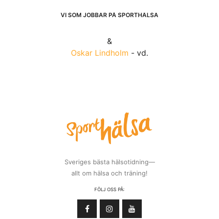
VI SOM JOBBAR PÅ SPORTHÄLSA
&
Oskar Lindholm
- vd.
Sveriges bästa hälsotidning—
allt om hälsa och träning!
FÖLJ OSS PÅ: