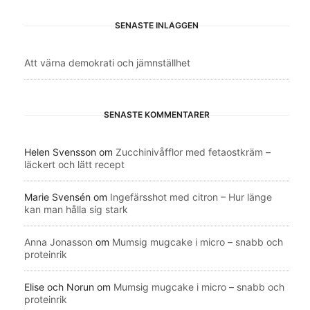
SENASTE INLÄGGEN
Att värna demokrati och jämnställhet
SENASTE KOMMENTARER
Helen Svensson
om
Zucchinivåfflor med fetaostkräm –
läckert och lätt recept
Marie Svensén
om
Ingefärsshot med citron – Hur länge
kan man hålla sig stark
Anna Jonasson
om
Mumsig mugcake i micro – snabb och
proteinrik
Elise och Norun
om
Mumsig mugcake i micro – snabb och
proteinrik