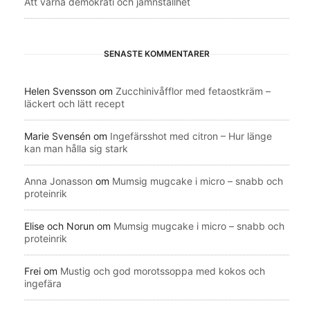
Att värna demokrati och jämnställhet
SENASTE KOMMENTARER
Helen Svensson
om
Zucchinivåfflor med fetaostkräm –
läckert och lätt recept
Marie Svensén
om
Ingefärsshot med citron – Hur länge
kan man hålla sig stark
Anna Jonasson
om
Mumsig mugcake i micro – snabb och
proteinrik
Elise och Norun
om
Mumsig mugcake i micro – snabb och
proteinrik
Frei
om
Mustig och god morotssoppa med kokos och
ingefära