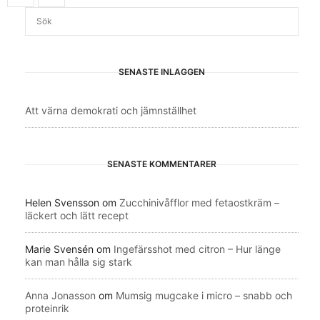
SENASTE INLÄGGEN
Att värna demokrati och jämnställhet
SENASTE KOMMENTARER
Helen Svensson
om
Zucchinivåfflor med fetaostkräm –
läckert och lätt recept
Marie Svensén
om
Ingefärsshot med citron – Hur länge
kan man hålla sig stark
Anna Jonasson
om
Mumsig mugcake i micro – snabb och
proteinrik