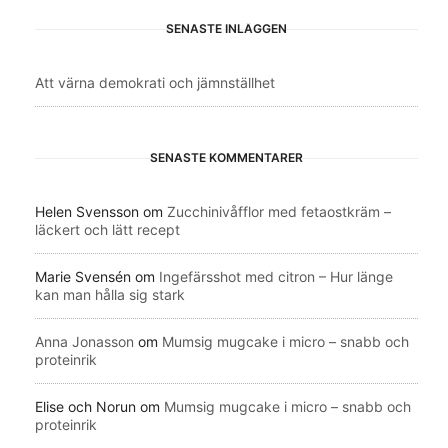
SENASTE INLÄGGEN
Att värna demokrati och jämnställhet
SENASTE KOMMENTARER
Helen Svensson
om
Zucchinivåfflor med fetaostkräm –
läckert och lätt recept
Marie Svensén
om
Ingefärsshot med citron – Hur länge
kan man hålla sig stark
Anna Jonasson
om
Mumsig mugcake i micro – snabb och
proteinrik
Elise och Norun
om
Mumsig mugcake i micro – snabb och
proteinrik